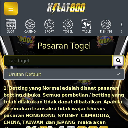
SLOT
CASINO
SPORT
TOGEL
TABLE
FISHING
COCK
Pasaran Togel
𝟭. 𝗕𝗲𝘁𝘁𝗶𝗻𝗴 𝘆𝗮𝗻𝗴 𝗡𝗼𝗿𝗺𝗮𝗹 𝗮𝗱𝗮𝗹𝗮𝗵 𝗱𝗶𝘀𝗮𝗮𝘁 𝗽𝗮𝘀𝗮𝗿𝗮𝗻
𝗯𝗲𝘁𝘁𝗶𝗻𝗴 𝗱𝗶𝗯𝘂𝗸𝗮. 𝗦𝗲𝗺𝘂𝗮 𝗽𝗲𝗺𝗯𝗲𝗹𝗶𝗮𝗻 / 𝗯𝗲𝘁𝘁𝗶𝗻𝗴 𝘆𝗮𝗻𝗴
𝘁𝗲𝗹𝗮𝗵 𝗱𝗶𝗹𝗮𝗸𝘂𝗸𝗮𝗻 𝘁𝗶𝗱𝗮𝗸 𝗱𝗮𝗽𝗮𝘁 𝗱𝗶𝗯𝗮𝘁𝗮𝗹𝗸𝗮𝗻. 𝗔𝗽𝗮𝗯𝗶𝗹𝗮
𝗱𝗶𝘁𝗲𝗺𝘂𝗸𝗮𝗻 𝘁𝗿𝗮𝗻𝘀𝗮𝗸𝘀𝗶 𝘁𝗶𝗱𝗮𝗸 𝘄𝗮𝗷𝗮𝗿 𝗸𝗵𝘂𝘀𝘂𝘀
𝗽𝗮𝘀𝗮𝗿𝗮𝗻 𝗛𝗢𝗡𝗚𝗞𝗢𝗡𝗚, 𝗦𝗬𝗗𝗡𝗘𝗬. 𝗖𝗔𝗠𝗕𝗢𝗗𝗜𝗔,
𝗖𝗛𝗜𝗡𝗔, 𝗧𝗔𝗜𝗪𝗔𝗡, 𝗱𝗮𝗻 𝗝𝗘𝗣𝗔𝗡𝗚, 𝗺𝗮𝗸𝗮 𝗮𝗸𝗮𝗻