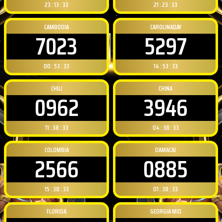
23 : 13 : 32
21 : 23 : 32
CAMBODIA
CAROLINADAY
7023
5297
00 : 53 : 32
14 : 53 : 32
CHILI
CHINA
0962
3946
11 : 38 : 32
04 : 38 : 32
COLOMBIA
DAMACAI
2566
0885
15 : 38 : 32
01 : 38 : 32
FLORIDA
GEORGIA MID