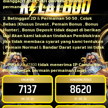
𝗱𝗶𝗮𝗻𝗴𝗴𝗮𝗽 𝗧𝗜𝗗𝗔𝗞 𝗦𝗔𝗛 𝗱𝗮𝗻 𝗮𝗸𝗮𝗻 𝗱𝗶𝗯𝗹𝗼𝗸𝗶𝗿
𝗽𝗲𝗿𝗺𝗮𝗻𝗲𝗻 𝗯𝗲𝘀𝗲𝗿𝘁𝗮 𝘀𝗮𝗹𝗱𝗼 𝗱𝗶𝗱𝗮𝗹𝗮𝗺𝗻𝘆𝗮.
𝟮. 𝗕𝗲𝘁𝗶𝗻𝗴𝗴𝗮𝗻 𝟮𝗗 & 𝗣𝗲𝗿𝗺𝗮𝗶𝗻𝗮𝗻 𝟱𝟬-𝟱𝟬 , 𝗖𝗼𝗹𝗼𝗸
𝗕𝗲𝗯𝗮𝘀 (𝗞𝗵𝘂𝘀𝘂𝘀 𝗜𝗻𝘃𝗲𝘀𝘁 , 𝗣𝗲𝗺𝗮𝗶𝗻 𝗕𝗼𝗻𝘂𝘀 , 𝗕𝗼𝗻𝘂𝘀
𝗛𝘂𝗻𝘁𝗲𝗿) , 𝗕𝗼𝗻𝘂𝘀 𝗗𝗲𝗽𝗼𝘀𝗶𝘁 𝘁𝗶𝗱𝗮𝗸 𝗱𝗮𝗽𝗮𝘁 𝗱𝗶 𝗯𝗲𝗿𝗶𝗸𝗮𝗻
𝗹𝗮𝗴𝗶 𝗔𝗸𝗮𝗻 𝗸𝗮𝗺𝗶 𝗹𝗮𝗸𝘂𝗸𝗮𝗻 𝘁𝗶𝗻𝗱𝗮𝗸𝗮𝗻 𝗣𝗲𝗺𝗯𝗹𝗼𝗸𝗶𝗿𝗮𝗻
𝗷𝗶𝗸𝗮 𝘁𝗶𝗱𝗮𝗸 𝗺𝗲𝗺𝗯𝗮𝗰𝗮 𝘀𝘆𝗮𝗿𝗮𝘁 𝘆𝗮𝗻𝗴 𝗸𝗮𝗺𝗶 𝘁𝗲𝗻𝘁𝘂𝗸𝗮𝗻
( 𝗣𝗲𝗺𝗮𝗶𝗻 𝗡𝗼𝗿𝗺𝗮𝗹 & 𝗕𝗮𝗻𝗱𝗮𝗿 𝗗𝗮𝗿𝗮𝘁 𝘀𝘆𝗮𝗿𝗮𝘁 𝗶𝗻𝗶 𝘁𝗶𝗱𝗮𝗸
𝗯𝗲𝗿𝗹𝗮𝗸𝘂 )
𝟯. 𝗣𝗶𝗵𝗮𝗸 KILAT800 𝘁𝗶𝗱𝗮𝗸 𝗺𝗲𝗻𝗲𝗿𝗶𝗺𝗮 𝗜𝗣 𝗖𝗮𝗺𝗯𝗼𝗱𝗶𝗮,
𝗳𝗶𝗹𝗶𝗽𝗶𝗻𝗮 𝘂𝗻𝘁𝘂𝗸 𝗯𝗲𝗿𝗺𝗮𝗶𝗻 𝗽𝗲𝗿𝗺𝗮𝗶𝗻𝗮𝗻 𝘁𝗼𝗴𝗲𝗹.
SINGAPORE
HONGKONG POOLS
7137
8620
06 : 53 : 32
12 : 08 : 32