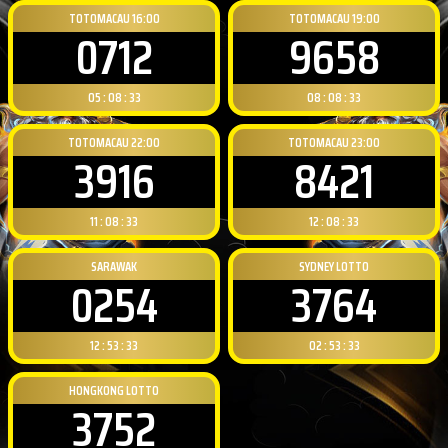
TOTOMACAU 16:00
TOTOMACAU 19:00
0712
9658
05 : 08 : 32
08 : 08 : 32
TOTOMACAU 22:00
TOTOMACAU 23:00
3916
8421
11 : 08 : 32
12 : 08 : 32
SARAWAK
SYDNEY LOTTO
0254
3764
12 : 53 : 32
02 : 53 : 32
HONGKONG LOTTO
3752