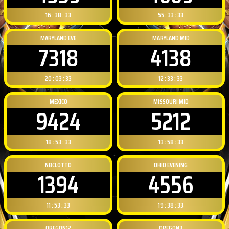
16 : 38 : 32
55 : 33 : 32
MARYLAND EVE
MARYLAND MID
7318
4138
20 : 03 : 32
12 : 33 : 32
MEXICO
MISSOURI MID
9424
5212
18 : 53 : 32
13 : 58 : 32
NBCLOTTO
OHIO EVENING
1394
4556
11 : 53 : 32
19 : 38 : 32
OREGON12
OREGON3