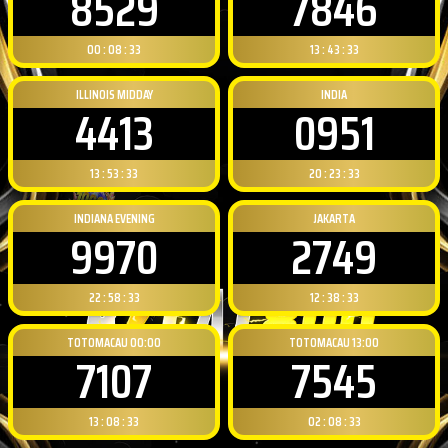
8529
7846
00 : 08 : 32
13 : 43 : 32
ILLINOIS MIDDAY
INDIA
4413
0951
13 : 53 : 32
20 : 23 : 32
INDIANA EVENING
JAKARTA
9970
2749
22 : 58 : 32
12 : 38 : 32
TOTOMACAU 00:00
TOTOMACAU 13:00
7107
7545
13 : 08 : 32
02 : 08 : 32