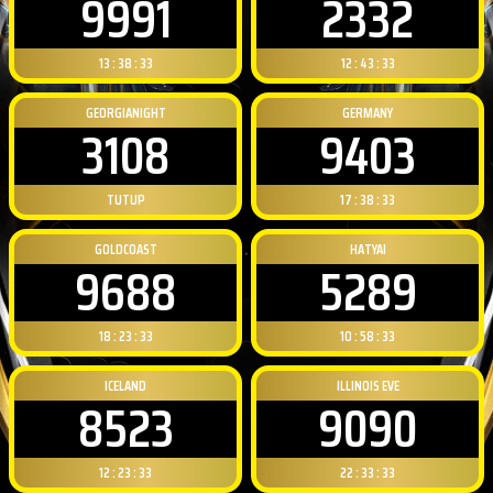
9991
2332
13 : 38 : 32
12 : 43 : 32
GEORGIANIGHT
GERMANY
3108
9403
TUTUP
17 : 38 : 32
GOLDCOAST
HATYAI
9688
5289
18 : 23 : 32
10 : 58 : 32
ICELAND
ILLINOIS EVE
8523
9090
12 : 23 : 32
22 : 33 : 32