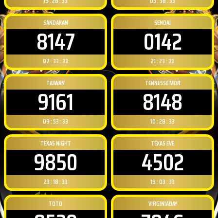
19 : 28 : 32
05 : 38 : 32
SANDAKAN
SENDAI
8147
0142
07 : 33 : 32
21 : 23 : 32
TAIWAN
TENNESSE MOR
9161
8148
09 : 53 : 32
10 : 28 : 32
TEXAS NIGHT
TEXAS EVE
9850
4502
23 : 18 : 32
19 : 03 : 32
TOTO
VIRGINIADAY