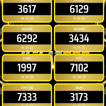
3617
6129
00 : 53 : 32
15 : 53 : 32
OREGON6
OREGON9
6292
3434
18 : 53 : 32
21 : 53 : 32
OTARU
PCSO
1997
7102
20 : 53 : 32
09 : 08 : 32
PORTUGAL
SABAH
7333
3173