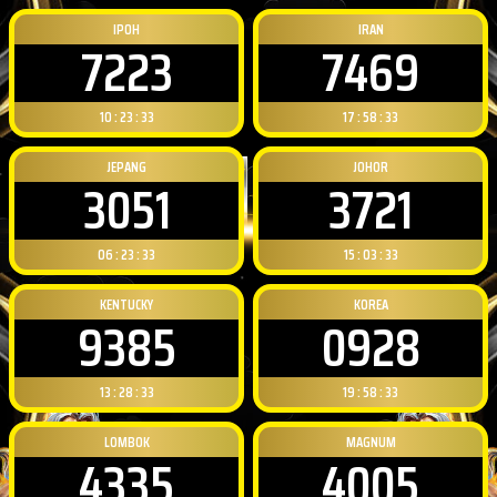
IPOH
IRAN
7223
7469
10 : 23 : 32
17 : 58 : 32
JEPANG
JOHOR
3051
3721
06 : 23 : 32
15 : 03 : 32
KENTUCKY
KOREA
9385
0928
13 : 28 : 32
19 : 58 : 32
LOMBOK
MAGNUM
4335
4005