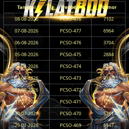
Tanggal
Periode
Nomor
08-08-2026
PCSO-478
7102
07-08-2026
PCSO-477
6964
06-08-2026
PCSO-476
3704
05-08-2026
PCSO-475
2884
04-08-2026
PCSO-474
0497
03-08-2026
PCSO-473
9198
01-08-2026
PCSO-472
6359
31-07-2026
PCSO-471
1704
30-07-2026
PCSO-470
5761
29-07-2026
PCSO-469
6947