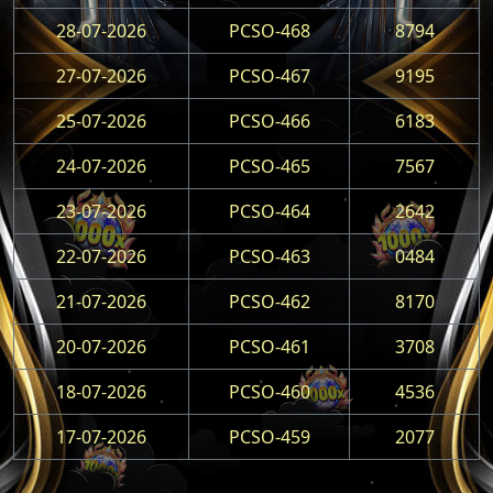
28-07-2026
PCSO-468
8794
27-07-2026
PCSO-467
9195
25-07-2026
PCSO-466
6183
24-07-2026
PCSO-465
7567
23-07-2026
PCSO-464
2642
22-07-2026
PCSO-463
0484
21-07-2026
PCSO-462
8170
20-07-2026
PCSO-461
3708
18-07-2026
PCSO-460
4536
17-07-2026
PCSO-459
2077