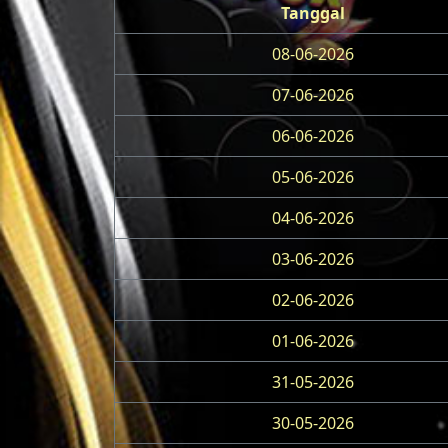
Tanggal
08-06-2026
07-06-2026
06-06-2026
05-06-2026
04-06-2026
03-06-2026
02-06-2026
01-06-2026
31-05-2026
30-05-2026