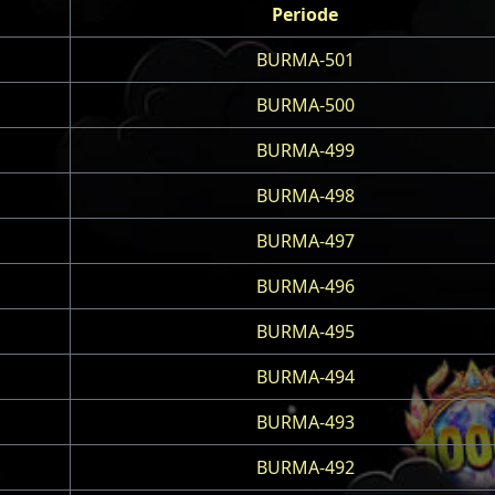
Periode
BURMA-501
BURMA-500
BURMA-499
BURMA-498
BURMA-497
BURMA-496
BURMA-495
BURMA-494
BURMA-493
BURMA-492