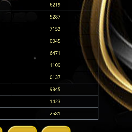
6219
5287
7153
0045
6471
1109
0137
9845
1423
2581