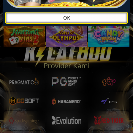
OK
Provider Kami