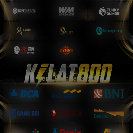
Cara Pembayaran